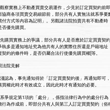
察實務上不動產買賣交易運作，少見於訂定買契約前即
而協商各項買賣交易細節前，部分共有人實無法就系爭要點
償付方式等內容為記明」。另觀諸法院拍賣共有不動產時
是否優先購買。
購買實務上的爭議，部分共有人是否應於訂定買賣契約
爭執多是通知地址究為他共有人的實際住所還是戶籍地址
賣契約的條件時，是否仍屬合法行使優先購買權[等。
贊同法院見解
認為，事先通知得於「訂定買賣契約後」再通知即可，
購買權此時才有效成立，因此此時才有通知的必要。
爭規定第1項的「處分」，係指法律行為中的處分行為
擔行為作成前，即部分共有人與第三人訂定買賣契約（俗