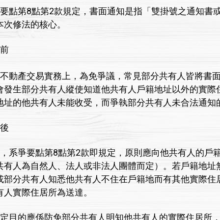
點第8點第2款規定，書面通知是指「雙掛號之通知書或
本次修法的核心。
法前
動產交易實務上，為免爭議，常見部分共有人皆將書面
會發生部分共有人縱使知道他共有人戶籍地址以外的實際
地址的他共有人未能收受，而爭執部分共有人未合法通知
法後
系爭要點第8點第2款即規定，原則應向他共有人的戶籍
共有人為自然人、法人或非法人團體而定）。若戶籍地址無
或部分共有人知悉他共有人不住在戶籍地而有其他實際住
有人實際住居所為送達。
目的應係防免部分共有人明知他共有人的實際住居所，