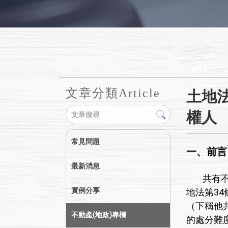
文章分類
Article
土地
權人
常見問題
一、前言
最新消息
共有不動
實例分享
地法第3
（下稱他
不動產(地政)專欄
的處分難