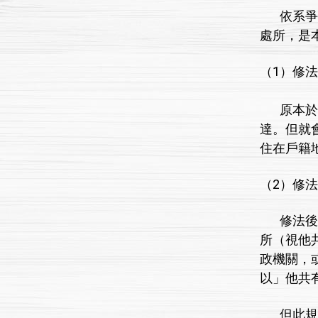
依系爭要
處所，是
（1）修
原本於不
達。但就
住在戶籍
（2）修
修法後，
所（視他
政機關，
以」他共
但此規定