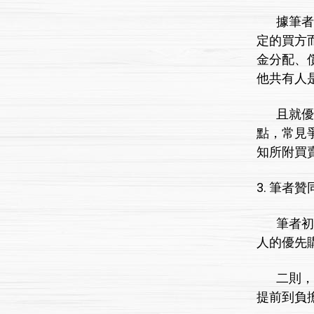
據筆者觀
定的買方
金分配、
他共有人
且就優先
點，常見
知所附買
3. 筆者
筆者初淺
人的優先
二則，系
提前到負