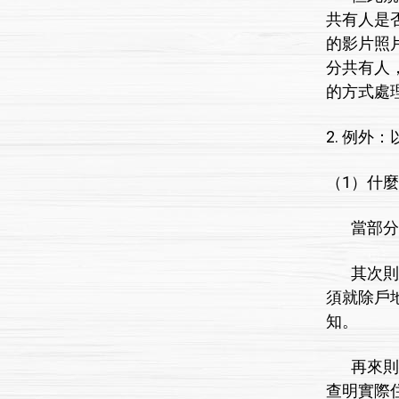
共有人是
的影片照
分共有人
的方式處
2. 例外
（1）什
當部分共
其次則是
須就除戶
知。
再來則是
查明實際