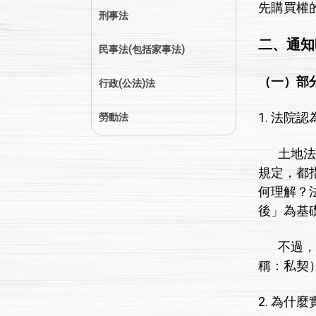
先購買權
刑事法
二、通知
民事法(包括家事法)
（一）部
行政(公法)法
1. 法
勞動法
土地法第
規定，都
何理解？
後」為基
不過，有
稱：私契
2. 為