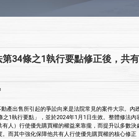
法第34條之1執行要點修正後，共
1
產出售所引起的爭訟向來是法院常見的案件大宗。內政部於
4條之1執行要點」，並於2024年1月1日生效。整體修
共有人）行使優先購買權的權益來靠攏，而提升以多數決
度。而其中強化保障他共有人行使優先購買權的核心修正