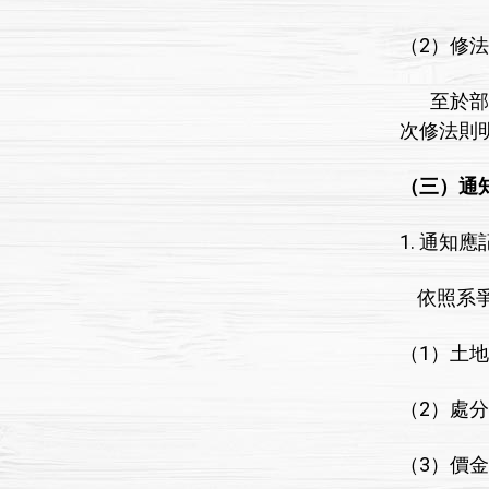
（2）修
至於部分
次修法則
（三）通
1. 通知
依照系爭
（1）土
（2）處
（3）價