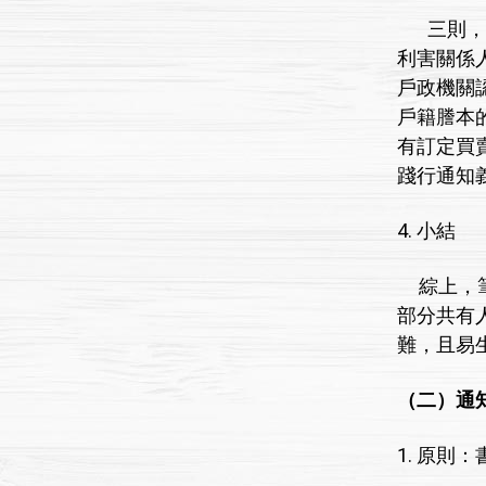
三則，不
利害關係
戶政機關
戶籍謄本
有訂定買
踐行通知
4. 小結
綜上，筆
部分共有
難，且易
（二）通
1. 原則